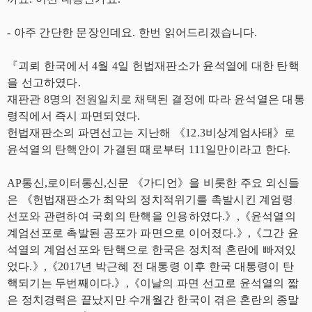
- 아주 간단한 문장인데요. 한번 읽어드리겠습니다.
『괴뢰 한국에서 4월 4일 헌법재판소가 윤석열에 대한 탄핵
을 선고하였다.
재판관 8명의 전원일치로 채택된 결정에 따라 윤석열은 대통
령직에서 즉시 파면되였다.
헌법재판소의 파면선고는 지난해 《12.3비상계엄사태》로
윤석열의 탄핵안이 가결된 때로부터 111일만이라고 한다.
AP통신,로이터통신,신문 《가디언》을 비롯한 주요 외신들
은 《헌법재판소가 최악의 정치적위기를 촉발시킨 계엄령
선포와 관련하여 국회의 탄핵을 인용하였다.》,《윤석열의
계엄선포로 촉발된 공포가 파면으로 이어졌다.》,《그간 윤
석열의 계엄선포와 탄핵으로 한국은 정치적 혼란에 빠져있
었다.》,《2017년 박근혜 전 대통령 이후 한국 대통령이 탄
핵되기는 두번째이다.》,《이날의 파면 선고로 윤석열의 짧
은 정치경력은 끝났지만 수개월간 한국이 겪은 혼란의 종말